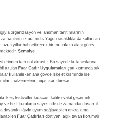
lığıyla organizasyon ve lansman tanıtımlarının
li zamanların ilk adımıdır. Yoğun sıcaklıklarda kullanılan
an uzun yıllar bahsettirecek bir muhafaza alanı görevi
etmektedir.
Şemsiye
tlerinden tam not almıştır. Bu sayede kullanıcılarına
ii tutulan
Fuar Çadır Uygulamaları
çatı kısmında sık
alar kullanılırken ana gövde iskelet kısmında ise
llanılan malzemelerin hepsi son derece
iknikler, festivaller kısacası kaliteli vakit geçirmek
y ve hızlı kurulumu sayesinde de zamandan tasarruf
a dayanıklılığıyla uyum sağlayabilen ankrajlama
lanabilen
Fuar Çadırları
dört yanı açık tavan korumalı