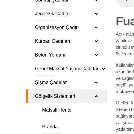
Jeodezik Çadırı
Fua
Organizasyon Çadırı
Açık alan
yapılmas
Kurban Çadırları
birinci s
üstlenen 
Beton Yorganı
Kullanıla
Genel Maksat Yaşam Çadırları
uzun ömür
ve sağlam
Şişme Çadırlar
güçlü ayn
mukavemet
Gölgelik Sistemleri
Oteller, f
istenen h
Mafsallı Tente
sağlayara
çalışması
Branda
yada tam