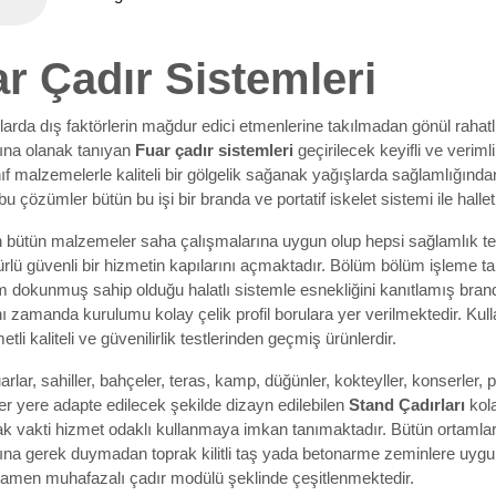
r Çadır Sistemleri
larda dış faktörlerin mağdur edici etmenlerine takılmadan gönül rahat
ına olanak tanıyan
Fuar çadır sistemleri
geçirilecek keyifli ve verim
ınıf malzemelerle kaliteli bir gölgelik sağanak yağışlarda sağlamlığınd
bu çözümler bütün bu işi bir branda ve portatif iskelet sistemi ile hall
n bütün malzemeler saha çalışmalarına uygun olup hepsi sağlamlık tes
lü güvenli bir hizmetin kapılarını açmaktadır. Bölüm bölüm işleme tab
 dokunmuş sahip olduğu halatlı sistemle esnekliğini kanıtlamış brand
ı zamanda kurulumu kolay çelik profil borulara yer verilmektedir. Ku
li kaliteli ve güvenilirlik testlerinden geçmiş ürünlerdir.
uarlar, sahiller, bahçeler, teras, kamp, düğünler, kokteyller, konserler, p
er yere adapte edilecek şekilde dizayn edilebilen
Stand Çadırları
kola
k vakti hizmet odaklı kullanmaya imkan tanımaktadır. Bütün ortamlar
na gerek duymadan toprak kilitli taş yada betonarme zeminlere uygu
amen muhafazalı çadır modülü şeklinde çeşitlenmektedir.