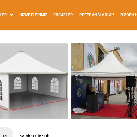
LER
HİZMETLERİMİZ
PROJELER
REFERANSLARIMIZ
BİZDEN 
ama
katalog / teknik