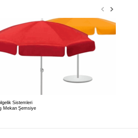
lgelik Sistemleri
Gölgelik 
ş Mekan Şemsiye
Park Bah