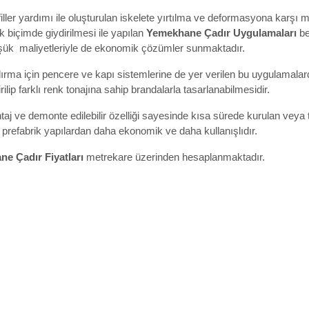
filler yardımı ile oluşturulan iskelete yırtılma ve deformasyona kar
 biçimde giydirilmesi ile yapılan
Yemekhane Çadır Uygulamaları
be
şük maliyetleriyle de ekonomik çözümler sunmaktadır.
rma için pencere ve kapı sistemlerine de yer verilen bu uygulamalard
rilip farklı renk tonajına sahip brandalarla tasarlanabilmesidir.
taj ve demonte edilebilir özelliği sayesinde kısa sürede kurulan veya
 prefabrik yapılardan daha ekonomik ve daha kullanışlıdır.
e Çadır Fiyatları
metrekare üzerinden hesaplanmaktadır.