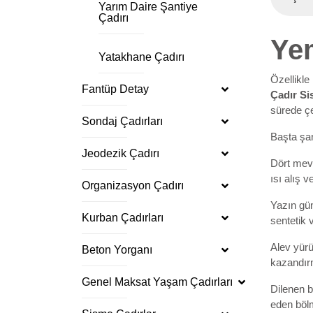
Yarım Daire Şantiye
Çadırı
Ye
Yatakhane Çadırı
Özellikle
Fantüp Detay
Çadır Si
sürede çe
Sondaj Çadırları
Başta şan
Jeodezik Çadırı
Dört mevs
ısı alış 
Organizasyon Çadırı
Yazın gün
Kurban Çadırları
sentetik 
Alev yürü
Beton Yorganı
kazandır
Genel Maksat Yaşam Çadırları
Dilenen b
eden bölm