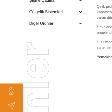
Şişme Çadırlar
Çelik pro
Gölgelik Sistemleri
kapatacak
varan dü
Diğer Ürünler
Havalandı
projelendi
Hızlı mon
sistemler
Yemekhan