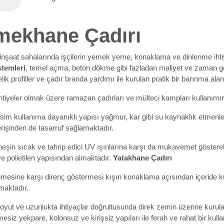
mekhane Çadırı
 inşaat sahalarında işçilerin yemek yeme, konaklama ve dinlenme iht
stemleri
, temel açma, beton dökme gibi fazladan maliyet ve zaman 
lik profiller ve çadır branda yardımı ile kurulan pratik bir barınma alanı
tiyeler olmak üzere ramazan çadırları ve mülteci kampları kullanımınd
im kullanıma dayanıklı yapısı yağmur, kar gibi su kaynaklık etmenler
verişinden de tasarruf sağlamaktadır.
eşin sıcak ve tahrip edici UV ışınlarına karşı da mukavemet göstere
ve polietilen yapısından almaktadır.
Yatakhane Çadırı
mesine karşı direnç göstermesi kışın konaklama açısından içeride kul
maktadır.
oyut ve uzunlukta ihtiyaçlar doğrultusunda direk zemin üzerine kurul
esiz yekpare, kolonsuz ve kirişsiz yapıları ile ferah ve rahat bir kull