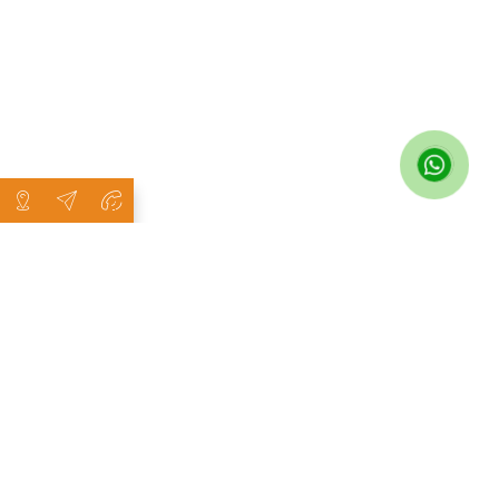
Neler Yaparız
Ürün çeşitliliği ve kalitesi ile firmamız bir çok spor alanları, depo
alanları, fabrika sahaları kapatmış olup tenis kortları ve spor
salonları, depo alanları, çadır ve branda konuları, şantiye
ekipmanları, yemekhane - yatakhane
ekipmanları,
fantüp
ve
depo çadırı
alanında da kendini