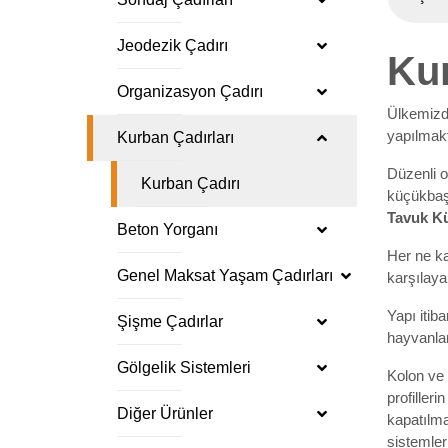
Jeodezik Çadırı
Kur
Organizasyon Çadırı
Ülkemizde
yapılmakt
Kurban Çadırları
Düzenli o
Kurban Çadırı
küçükbaş 
Tavuk K
Beton Yorganı
Her ne ka
Genel Maksat Yaşam Çadırları
karşılay
Yapı iti
Şişme Çadırlar
hayvanlar
Gölgelik Sistemleri
Kolon ve 
profiller
Diğer Ürünler
kapatılma
sistemler