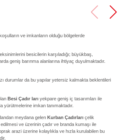
koşulların ve imkanların olduğu bölgelerde
ksinimlerini besicilerin karşıladığı; büyükbaş,
rda geniş barınma alanlarına ihtiyaç duyulmaktadır.
ı durumlar da bu yapılar yetersiz kalmakta beklentileri
lan
Besi
Çadır
ları
yekpare geniş iç tasarımları ile
kla yürütmelerine imkan tanımaktadır.
z alandan meydana gelen
Kurban Çadırları
çelik
ye edilmesi ve üzerinin çadır ve branda kumaşı ile
rak arazi üzerine kolaylıkla ve hızla kurulabilen bu
ir.