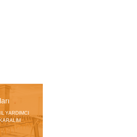
arı
IL YARDIMCI
IKARALIM