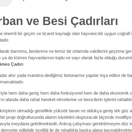
ban ve Besi Çadırları
 önemli bir geçim ve ticaret kaynağı olan hayvancılık uygun coğrafi 
adır.
larak barınma, beslenme ve temiz bir ortamda vakitlerini geçirme gere
ya da kümes hayvanlarının toplu ve sayı olarak fazla olduğu durumla
ümes Çadırı
dar ahır yada mandıra dediğimiz betonarme yapılar inşa edilse de baz
amamaktadır.
bariyle hem daha geniş hem daha fonksiyonel hem de daha ekonomik o
ın alanda daha rahat hareket etmelerine ve besicilerin işlerini rahatlı
kirişlerin olmadığı genellikle yüksek tavan ve oldukça geniş tek gö
in bir proje doğrultusunda alanın iskeletini oluşturacak biçimde modifi
sıyla meydana getirilmektedir. Ankraj çalışması gerektirmeyen düz top
 demonte edilebilir özelliği ile de rahatlıkla başka alana taşınabilmekted