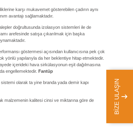
liklerine karşı mukavemet gösterebilen çadırın aynı
nım avantajı sağlamaktadır.
lepler doğrultusunda izolasyon sistemleri ile de
ramı arefesinde satışa çıkarılmak için başka
oynamaktadır.
performansı göstermesi açısından kullanıcısına pek çok
 yönlü yapılarıyla da her beklentiye hitap etmektedir.
u sayede içerideki hava sirkülasyonun eşit dağılmasına
ı da engellemektedir.
Fantüp
BİZE ULAŞIN
 sistemi olarak ta yine branda yada demir kapı
ak malzemenin kalitesi cinsi ve miktarına göre de