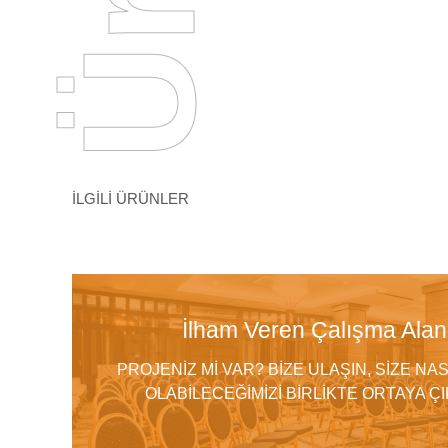
İLGİLİ ÜRÜNLER
İlham Veren Çalışma Alanl
PROJENİZ Mİ VAR? BİZE ULAŞIN, SİZE NAS
OLABİLECEĞİMİZİ BİRLİKTE ORTAYA Ç