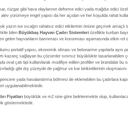
ar, rüzgar gibi hava olaylarının deforme edici yada mağdur edici özel
lev yürümeye engel yapısı da her açıdan ve her koşulda rahat kulla
uk yazın ise sıcağın rahatsız edici etkilerinin önüne geçmek amaçlı ta
irile bilen
Büyükbaş
Hayvan Çadırı Sistemleri
özellikle kurban bay
den gelen hayvanların barınması ve korunması aşamasında etkin rol 
ulumu portatif yapısı, ekonomik olması ve betonarme yapılarla aynı 
tı kazanç sağlayan bu çözümler sınırsız büyüklükte tasarlanabilen çok
a oval çatı tipi kullanılarak modifiye edilen profiller ve brandalar b
ırladığı gibi dış yüzeyde de yağmur ve kar birikintilerinin oluşmasın
 pencere yada havalandırma bölmesi de eklenebilen bu çadırlara kapı
ri uygulanabilmektedir.
ırı Fiyatları
büyüklük ve m2 sine göre belirlenmekte olup, kullanılac
ik göstermektedir.