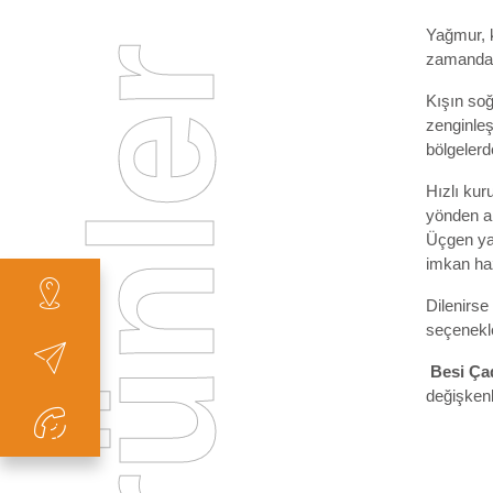
Yağmur, k
zamanda a
Kışın soğ
zenginleşt
bölgeler
Hızlı kur
yönden ar
Üçgen yad
imkan haz
Dilenirse
seçenekle
Besi Çad
değişkenl